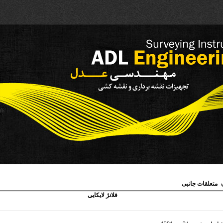
متعلقات جانبی
فلانژ لایکایی