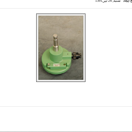
شنبه, 24 تیر,1391
خ ایجاد